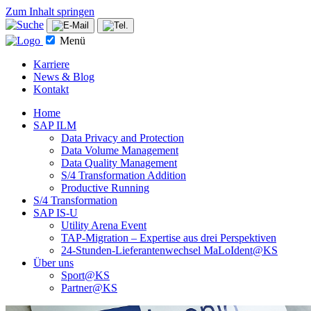
Zum Inhalt springen
Menü
Karriere
News & Blog
Kontakt
Home
SAP ILM
Data Privacy and Protection
Data Volume Management
Data Quality Management
S/4 Transformation Addition
Productive Running
S/4 Transformation
SAP IS-U
Utility Arena Event
TAP-Migration – Expertise aus drei Perspektiven
24-Stunden-Lieferanten­wechsel MaLoIdent@KS
Über uns
Sport@KS
Partner@KS