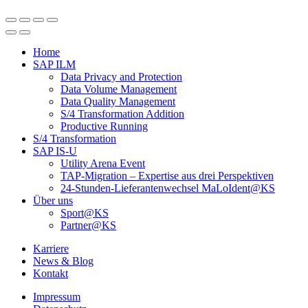
Home
SAP ILM
Data Privacy and Protection
Data Volume Management
Data Quality Management
S/4 Transformation Addition
Productive Running
S/4 Transformation
SAP IS-U
Utility Arena Event
TAP-Migration – Expertise aus drei Perspektiven
24-Stunden-Lieferanten­wechsel MaLoIdent@KS
Über uns
Sport@KS
Partner@KS
Karriere
News & Blog
Kontakt
Impressum