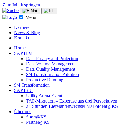
Zum Inhalt springen
Menü
Karriere
News & Blog
Kontakt
Home
SAP ILM
Data Privacy and Protection
Data Volume Management
Data Quality Management
S/4 Transformation Addition
Productive Running
S/4 Transformation
SAP IS-U
Utility Arena Event
TAP-Migration – Expertise aus drei Perspektiven
24-Stunden-Lieferanten­wechsel MaLoIdent@KS
Über uns
Sport@KS
Partner@KS