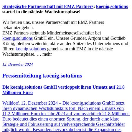
Strategische Partnerschaft mit
EMZ Partners
:
koenig.solutions
startet in die nächste Wachstumsphase!
Wir freuen uns, unsere Partnerschaft mit EMZ Partners
bekanntzugeben.
EMZ Partners steigt als Minderheitsgesellschafter bei
koenig.solutions
GmbH ein. Unsere Gründer, Artjom und Gottlieb
König, bleiben weiterhin aktiv an der Spitze des Unternehmens und
führen
koenig.solutions
gemeinsam mit EMZ in die nächste
Wachstumsphase. …
mehr
12. Dezember 2024
Pressemitteilung koenig.solutions
Die koenig.solutions GmbH verdoppelt ihren Umsatz auf 21,8
Millionen Euro
Walldorf, 12. Dezember 2024 – Die koenig.solutions GmbH setzt
ihren dynamischen Wachstumskurs fort. Nach einem Umsatz von
11,2 Millionen Euro im Jahr 2023 auf voraussichtlich 21,8 Millionen
Euro bedeutet dies einen enormen Sprung, der durch eine klare
Strategie und Fokussierung auf vielversprechende Geschäftsfelder
möglich wurde. Besonders hervorzuheben ist die Expansion des