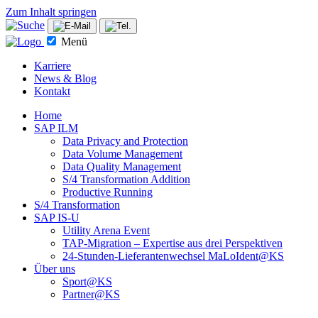
Zum Inhalt springen
Menü
Karriere
News & Blog
Kontakt
Home
SAP ILM
Data Privacy and Protection
Data Volume Management
Data Quality Management
S/4 Transformation Addition
Productive Running
S/4 Transformation
SAP IS-U
Utility Arena Event
TAP-Migration – Expertise aus drei Perspektiven
24-Stunden-Lieferanten­wechsel MaLoIdent@KS
Über uns
Sport@KS
Partner@KS