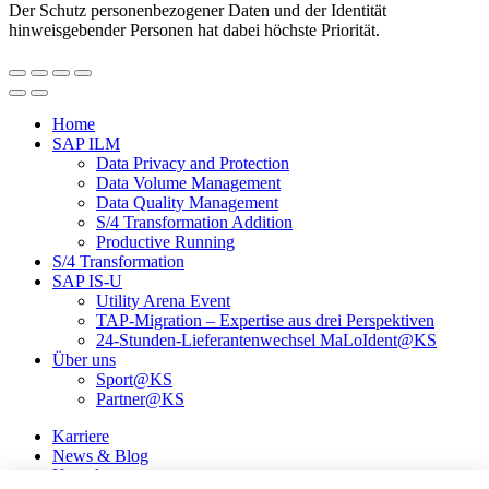
Der Schutz personenbezogener Daten und der Identität
hinweisgebender Personen hat dabei höchste Priorität.
Home
SAP ILM
Data Privacy and Protection
Data Volume Management
Data Quality Management
S/4 Transformation Addition
Productive Running
S/4 Transformation
SAP IS-U
Utility Arena Event
TAP-Migration – Expertise aus drei Perspektiven
24-Stunden-Lieferanten­wechsel MaLoIdent@KS
Über uns
Sport@KS
Partner@KS
Karriere
News & Blog
Kontakt